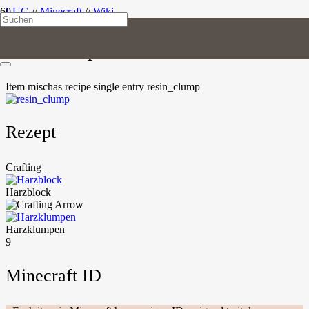
LUG
//
Minecraft
//
Wiki
Harzklumpen
Item
misc
has recipe
single entry
resin_clump
Rezept
Crafting
Harzblock
Harzklumpen
9
Minecraft ID