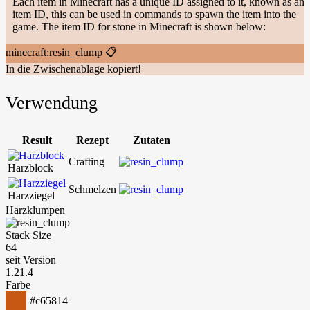
Each item in Minecraft has a unique ID assigned to it, known as an
item ID, this can be used in commands to spawn the item into the
game. The item ID for stone in Minecraft is shown below:
minecraft:resin_clump
📋
In die Zwischenablage kopiert!
Verwendung
Result
Rezept
Zutaten
Crafting
Harzblock
Schmelzen
Harzziegel
Harzklumpen
Stack Size
64
seit Version
1.21.4
Farbe
#c65814