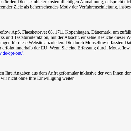
zur für den Diensteanbieter kostenpflichtigen Abmahnung, entspricht n
der Ziele als beherrschendes Motiv der Verfahrenseinleitung, insbeson
flow ApS, Flaesketorvet 68, 1711 Kopenhagen, Dänemark, um zufällig
ks und Tastaturinteraktion, mit der Absicht, einzelne Besuche dieser W
ungen für diese Website abzuleiten. Die durch Mouseflow erfassten Dat
n erfolgt innerhalb der EU. Wenn Sie eine Erfassung durch Mouseflow 
w.de/opt-out/
.
n Ihre Angaben aus dem Anfrageformular inklusive der von Ihnen dor
wir nicht ohne Ihre Einwilligung weiter.