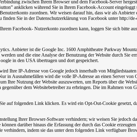
Verbindung zwischen Ihrem Browser und dem Facebook-Server hergestellt
tton” anklicken während Sie in Ihrem Facebook-Account eingeloggt sin
nutzerkonto zuordnen. Wir weisen darauf hin, dass wir als Anbieter d
 finden Sie in der Datenschutzerklärung von Facebook unter http://de
Ihrem Facebook- Nutzerkonto zuordnen kann, loggen Sie sich bitte au
ytics. Anbieter ist die Google Inc. 1600 Amphitheatre Parkway Moun
t werden und die eine Analyse der Benutzung der Website durch Sie er
oogle in den USA übertragen und dort gespeichert.
wird Ihre IP-Adresse von Google jedoch innerhalb von Mitgliedstaaten
r in Ausnahmefällen wird die volle IP-Adresse an einen Server von G
, um Ihre Nutzung der Website auszuwerten, um Reports über die Websi
n gegenüber dem Websitebetreiber zu erbringen. Die im Rahmen von Go
ie auf folgenden Link klicken. Es wird ein Opt-Out-Cookie gesetzt, d
tellung Ihrer Browser-Software verhindern; wir weisen Sie jedoch dara
 können darüber hinaus die Erfassung der durch das Cookie erzeugten 
 verhindern, indem sie das unter dem folgenden Link verfügbare Brows