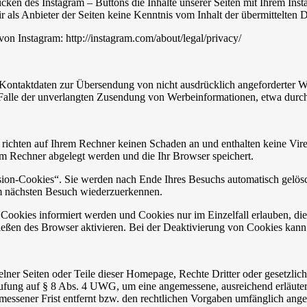
cken des Instagram – Buttons die Inhalte unserer Seiten mit Ihrem Ins
r als Anbieter der Seiten keine Kenntnis vom Inhalt der übermittelten
von Instagram: http://instagram.com/about/legal/privacy/
Kontaktdaten zur Übersendung von nicht ausdrücklich angeforderter W
 im Falle der unverlangten Zusendung von Werbeinformationen, etwa dur
 richten auf Ihrem Rechner keinen Schaden an und enthalten keine Vire
rem Rechner abgelegt werden und die Ihr Browser speichert.
ion-Cookies“. Sie werden nach Ende Ihres Besuchs automatisch gelösch
im nächsten Besuch wiederzuerkennen.
n Cookies informiert werden und Cookies nur im Einzelfall erlauben, d
ßen des Browser aktivieren. Bei der Deaktivierung von Cookies kann di
zelner Seiten oder Teile dieser Homepage, Rechte Dritter oder gesetzl
rufung auf § 8 Abs. 4 UWG, um eine angemessene, ausreichend erläutern
messener Frist entfernt bzw. den rechtlichen Vorgaben umfänglich angep