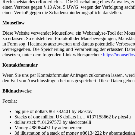
Rechtsbeistandes erforderlich ist. Die Einschaltung eines Anwaltes, 
einen Verstoss gegen § 13 Abs. 5 UWG, wegen der Verfolgung sachfrem
einen Verstoß gegen die Schadensminderungspflicht darstellen.
Mouseflow
Diese Website verwendet Mouseflow, ein Webanalyse-Tool der Mouse
zu erfassen. So entsteht ein Protokoll der Mausbewegungen, Mausklic
in Form sog. Heatmaps auszuwerten und daraus potentielle Verbesser
weitergegeben. Die Speicherung und Verarbeitung der erfassten Date
einsetzen, unter dem folgenden Link widersprechen:
https://mouseflo
Kontaktformular
Wenn Sie uns per Kontaktformular Anfragen zukommen lassen, werde
den Fall von Anschlussfragen bei uns gespeichert. Diese Daten geben 
Bildnachweise
Fotolia:
big pile of dollars #61782401 by ekostov
Stacks of one million US dollars in… #137158662 by pixs4u
dollar stack #101297573 by aleciccotelli
Money #88964431 by adempercem
3d illustration of a stack of money #86134222 by abramsdesign