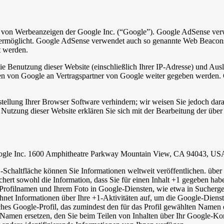
 von Werbeanzeigen der Google Inc. (“Google”). Google AdSense verw
e ermöglicht. Google AdSense verwendet auch so genannte Web Beacon
t werden.
e Benutzung dieser Website (einschließlich Ihrer IP-Adresse) und Au
en von Google an Vertragspartner von Google weiter gegeben werden. 
tellung Ihrer Browser Software verhindern; wir weisen Sie jedoch darau
Nutzung dieser Website erklären Sie sich mit der Bearbeitung der übe
Google Inc. 1600 Amphitheatre Parkway Mountain View, CA 94043, US
Schaltfläche können Sie Informationen weltweit veröffentlichen. über 
hert sowohl die Information, dass Sie für einen Inhalt +1 gegeben habe
ofilnamen und Ihrem Foto in Google-Diensten, wie etwa in Suchergebn
hnet Informationen über Ihre +1-Aktivitäten auf, um die Google-Dienst
iches Google-Profil, das zumindest den für das Profil gewählten Namen
amen ersetzen, den Sie beim Teilen von Inhalten über Ihr Google-Kont