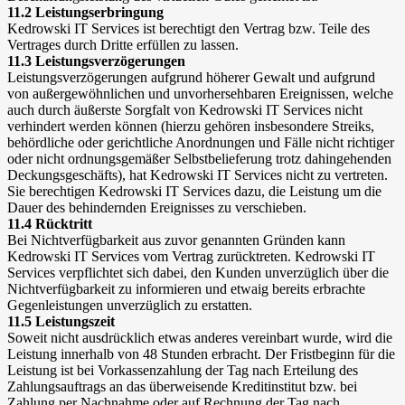
11.2 Leistungserbringung
Kedrowski IT Services ist berechtigt den Vertrag bzw. Teile des
Vertrages durch Dritte erfüllen zu lassen.
11.3 Leistungsverzögerungen
Leistungsverzögerungen aufgrund höherer Gewalt und aufgrund
von außergewöhnlichen und unvorhersehbaren Ereignissen, welche
auch durch äußerste Sorgfalt von Kedrowski IT Services nicht
verhindert werden können (hierzu gehören insbesondere Streiks,
behördliche oder gerichtliche Anordnungen und Fälle nicht richtiger
oder nicht ordnungsgemäßer Selbstbelieferung trotz dahingehenden
Deckungsgeschäfts), hat Kedrowski IT Services nicht zu vertreten.
Sie berechtigen Kedrowski IT Services dazu, die Leistung um die
Dauer des behindernden Ereignisses zu verschieben.
11.4 Rücktritt
Bei Nichtverfügbarkeit aus zuvor genannten Gründen kann
Kedrowski IT Services vom Vertrag zurücktreten. Kedrowski IT
Services verpflichtet sich dabei, den Kunden unverzüglich über die
Nichtverfügbarkeit zu informieren und etwaig bereits erbrachte
Gegenleistungen unverzüglich zu erstatten.
11.5 Leistungszeit
Soweit nicht ausdrücklich etwas anderes vereinbart wurde, wird die
Leistung innerhalb von 48 Stunden erbracht. Der Fristbeginn für die
Leistung ist bei Vorkassenzahlung der Tag nach Erteilung des
Zahlungsauftrags an das überweisende Kreditinstitut bzw. bei
Zahlung per Nachnahme oder auf Rechnung der Tag nach