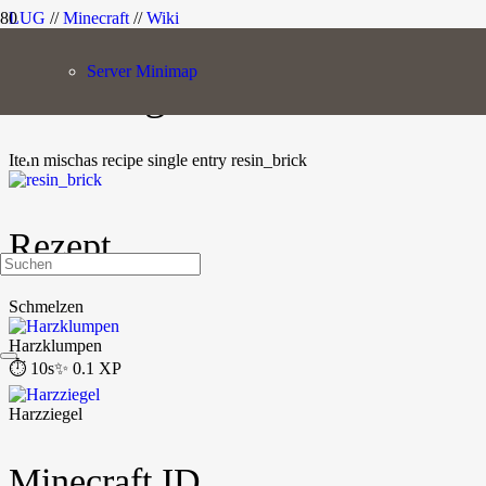
LUG
//
Minecraft
//
Wiki
Server Minimap
Harzziegel
Item
misc
has recipe
single entry
resin_brick
Rezept
Schmelzen
Harzklumpen
⏱️ 10s
✨ 0.1 XP
Harzziegel
Minecraft ID