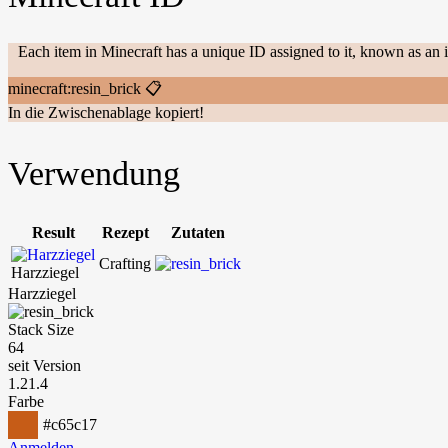
Each item in Minecraft has a unique ID assigned to it, known as an 
minecraft:resin_brick
📋
In die Zwischenablage kopiert!
Verwendung
Result
Rezept
Zutaten
Crafting
Harzziegel
Harzziegel
Stack Size
64
seit Version
1.21.4
Farbe
#c65c17
Anmelden