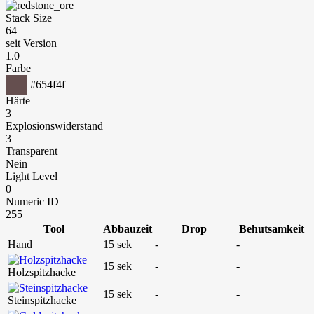
Stack Size
64
seit Version
1.0
Farbe
#654f4f
Härte
3
Explosionswiderstand
3
Transparent
Nein
Light Level
0
Numeric ID
255
Tool
Abbauzeit
Drop
Behutsamkeit
Hand
15 sek
-
-
15 sek
-
-
Holzspitzhacke
15 sek
-
-
Steinspitzhacke