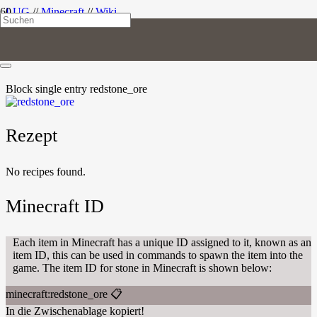
LUG
//
Minecraft
//
Wiki
Redstone-Erz
Block
single entry
redstone_ore
Rezept
No recipes found.
Minecraft ID
Each item in Minecraft has a unique ID assigned to it, known as an
item ID, this can be used in commands to spawn the item into the
game. The item ID for stone in Minecraft is shown below:
minecraft:redstone_ore
📋
In die Zwischenablage kopiert!