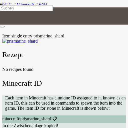
LUG
//
Minecraft
//
Wiki
Prismarinscherbe
Item
single entry
prismarine_shard
Rezept
No recipes found.
Minecraft ID
Each item in Minecraft has a unique ID assigned to it, known as an
item ID, this can be used in commands to spawn the item into the
game. The item ID for stone in Minecraft is shown below:
minecraft:prismarine_shard
📋
In die Zwischenablage kopiert!