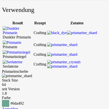
Verwendung
Result
Rezept
Zutaten
Crafting
Dunkler Prismarin
Crafting
Prismarin
Crafting
Prismarinziegel
Crafting
Seelaterne
Prismarinscherbe
Stack Size
64
seit Version
1.8
Farbe
#6da492
Anmelden