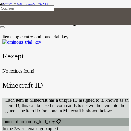
LUG
//
Minecraft
//
Wiki
Unheilvoller Prüfungsschlüssel
Item
single entry
ominous_trial_key
Rezept
No recipes found.
Minecraft ID
Each item in Minecraft has a unique ID assigned to it, known as an
item ID, this can be used in commands to spawn the item into the
game. The item ID for stone in Minecraft is shown below:
minecraft:ominous_trial_key
📋
In die Zwischenablage kopiert!