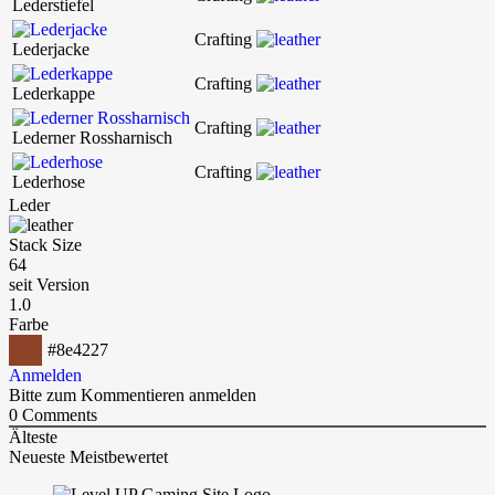
Lederstiefel
Crafting
Lederjacke
Crafting
Lederkappe
Crafting
Lederner Rossharnisch
Crafting
Lederhose
Leder
Stack Size
64
seit Version
1.0
Farbe
#8e4227
Anmelden
Bitte zum Kommentieren anmelden
0
Comments
Älteste
Neueste
Meistbewertet