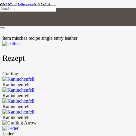
LUG
//
Minecraft
//
Wiki
Leder
Item
misc
has recipe
single entry
leather
Rezept
Crafting
Kaninchenfell
Kaninchenfell
Kaninchenfell
Kaninchenfell
Leder