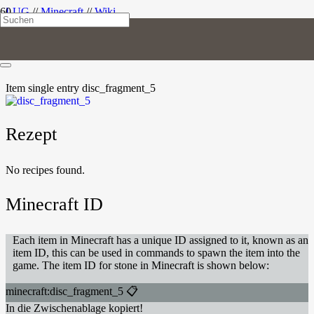
LUG
//
Minecraft
//
Wiki
Plattenbruchstück
Item
single entry
disc_fragment_5
Rezept
No recipes found.
Minecraft ID
Each item in Minecraft has a unique ID assigned to it, known as an
item ID, this can be used in commands to spawn the item into the
game. The item ID for stone in Minecraft is shown below:
minecraft:disc_fragment_5
📋
In die Zwischenablage kopiert!