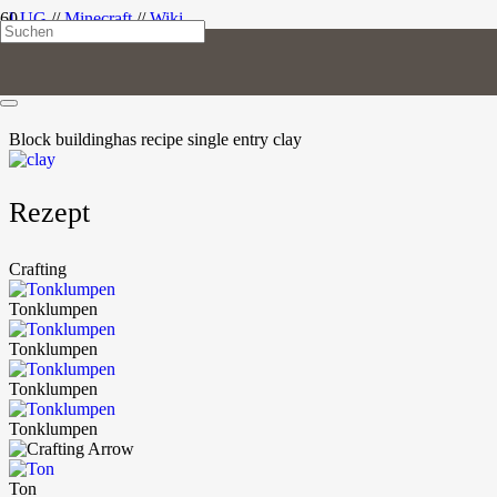
LUG
//
Minecraft
//
Wiki
Ton
Block
building
has recipe
single entry
clay
Rezept
Crafting
Tonklumpen
Tonklumpen
Tonklumpen
Tonklumpen
Ton