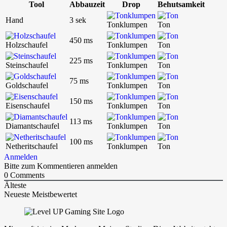
Tool
Abbauzeit
Drop
Behutsamkeit
Hand
3 sek
Tonklumpen
Ton
450 ms
Holzschaufel
Tonklumpen
Ton
225 ms
Steinschaufel
Tonklumpen
Ton
75 ms
Goldschaufel
Tonklumpen
Ton
150 ms
Eisenschaufel
Tonklumpen
Ton
113 ms
Diamantschaufel
Tonklumpen
Ton
100 ms
Netheritschaufel
Tonklumpen
Ton
Anmelden
Bitte zum Kommentieren anmelden
0
Comments
Älteste
Neueste
Meistbewertet