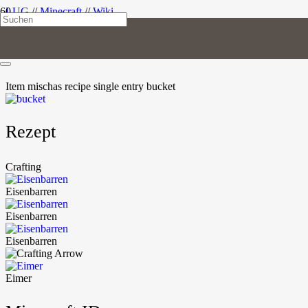
LUG
//
Minecraft
//
Wiki
Eimer
Item
misc
has recipe
single entry
bucket
Rezept
Crafting
Eisenbarren
Eisenbarren
Eisenbarren
Eimer