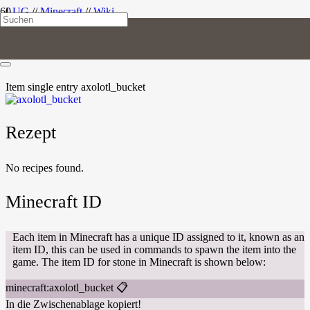
LUG
//
Minecraft
//
Wiki
Axolotleimer
Item
single entry
axolotl_bucket
Rezept
No recipes found.
Minecraft ID
Each item in Minecraft has a unique ID assigned to it, known as an
item ID, this can be used in commands to spawn the item into the
game. The item ID for stone in Minecraft is shown below:
minecraft:axolotl_bucket
📋
In die Zwischenablage kopiert!