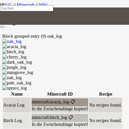
LUG
//
Minecraft
//
Wiki
Log
Block
grouped entry (9)
oak_log
Name
Minecraft ID
Recipe
minecraft:acacia_log
📋
Acacia Log
No recipes found.
In die Zwischenablage kopiert!
minecraft:birch_log
📋
Birch Log
No recipes found.
In die Zwischenablage kopiert!