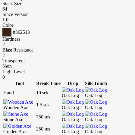
Stack Size
64
Since Version
1.0
Color
#362513
Hardness
2
Blast Resistance
2
Transparent
Nein
Light Level
0
Tool
Break Time
Drop
Silk Touch
Hand
10 sek
Oak Log
Oak Log
1.5 sek
Wooden Axe
Oak Log
Oak Log
750 ms
Stone Axe
Oak Log
Oak Log
250 ms
Golden Axe
Oak Log
Oak Log